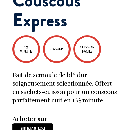
Couscous
Express
1 ½
CUISSON
CASHER
MINUTE!
FACILE
Fait de semoule de blé dur
soigneusement sélectionnée. Offert
en sachets-cuisson pour un couscous
parfaitement cuit en 1 ½ minute!
Acheter sur: